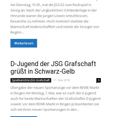
Am Dienstag, 15.05., trat die JSG E2 zum Rückspiel in
Sinzig an. Nach der unglücklichen 3:4-Niederlage in der
Hinrunde waren die jungen Löwen entschlossen,
Revanche zu nehmen. Hoch motiviert startete die
Mannschaft leidenschaftlich und setzte die Sinziger von
Beginn...
Weiterlesen
D-Jugend der JSG Grafschaft
grüßt in Schwarz-Gelb
17. Mai 2018
Spielberichte-JSG-Grafschaft
0
Übergabe der neuen Sportanzüge vor dem REWE-Markt
in Ringen Am Montag, 7. Mai, war es nach der E-Jugend
auch für beide Mannschaften der Grafschafter D-Jugend
soweit: vor dem REWE-Markt in Ringen präsentierten sie
sich mit ihren neuen Sportanzügen in den...