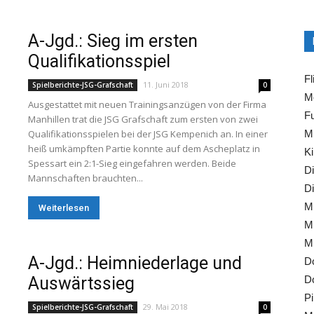
A-Jgd.: Sieg im ersten
Qualifikationsspiel
Fl
11. Juni 2018
Spielberichte-JSG-Grafschaft
0
Mo
Ausgestattet mit neuen Trainingsanzügen von der Firma
Fu
Manhillen trat die JSG Grafschaft zum ersten von zwei
Qualifikationsspielen bei der JSG Kempenich an. In einer
Mi
heiß umkämpften Partie konnte auf dem Ascheplatz in
Ki
Spessart ein 2:1-Sieg eingefahren werden. Beide
Di
Mannschaften brauchten...
Di
Mi
Weiterlesen
Mi
Mi
A-Jgd.: Heimniederlage und
Do
Auswärtssieg
Do
Pi
29. Mai 2018
Spielberichte-JSG-Grafschaft
0