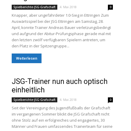
4. Mai 2018
Spielberichte-JSG-Grafschaft
0
Knapper, aber ungefährdeter 1:0-Sieg in Ettringen Zum
Auswärtsspiel bei der JSG Ettringen am Samstag, 28.
April, konnte Trainer Andreas Bauer verletzungsbedingt
und aufgrund der Abitur-Prüfungsphase gerade mal mit
den letzten zwölf verfügbaren Spielern antreten, um
den Platz in der Spitzengruppe...
Weiterlesen
JSG-Trainer nun auch optisch
einheitlich
4. Mai 2018
Spielberichte-JSG-Grafschaft
0
Seit der Vereinigung des Jugendfußballs der Grafschaft
im vergangenen Sommer blickt die JSG Grafschaft nicht
ohne Stolz auf ein erfolgreiches und engagiertes, 30
Männer und Frauen umfassendes Trainerteam für seine