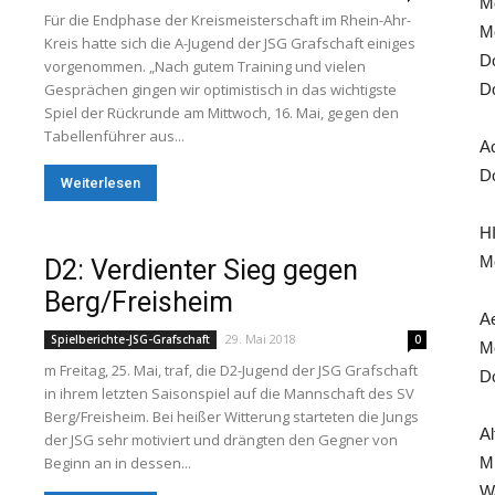
Mo
Für die Endphase der Kreismeisterschaft im Rhein-Ahr-
Mo
Kreis hatte sich die A-Jugend der JSG Grafschaft einiges
Do
vorgenommen. „Nach gutem Training und vielen
Gesprächen gingen wir optimistisch in das wichtigste
Do
Spiel der Rückrunde am Mittwoch, 16. Mai, gegen den
Tabellenführer aus...
A
Do
Weiterlesen
HI
Mo
D2: Verdienter Sieg gegen
Berg/Freisheim
Ae
29. Mai 2018
Spielberichte-JSG-Grafschaft
0
Mo
m Freitag, 25. Mai, traf, die D2-Jugend der JSG Grafschaft
Do
in ihrem letzten Saisonspiel auf die Mannschaft des SV
Berg/Freisheim. Bei heißer Witterung starteten die Jungs
Al
der JSG sehr motiviert und drängten den Gegner von
Beginn an in dessen...
Mi
Wa