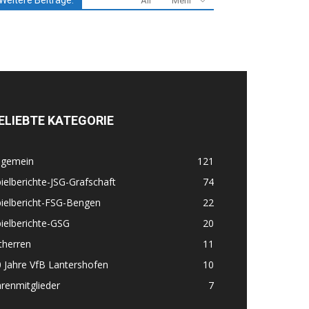
Weitere Beiträge:
All
Mehr
ELIEBTE KATEGORIE
lgemein
121
ielberichte-JSG-Grafschaft
74
ielbericht-FSG-Bengen
22
ielberichte-GSG
20
therren
11
 Jahre VfB Lantershofen
10
renmitglieder
7