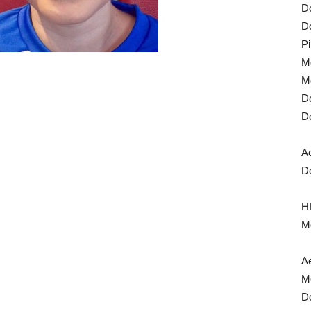
Do
Do
Pi
Mo
Mo
Do
Do
A
Do
HI
Mo
Ae
Mo
Do