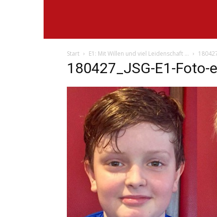
Start
E1: Mit Willen und viel Leidenschaft …
180427
180427_JSG-E1-Foto-