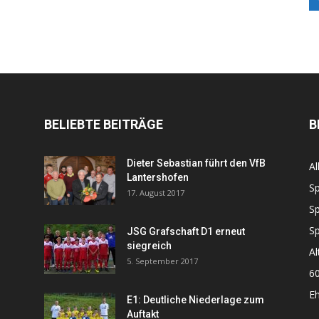
BELIEBTE BEITRÄGE
B
Dieter Sebastian führt den VfB
Al
Lantershofen
Sp
17. August 2017
Sp
Sp
JSG Grafschaft D1 erneut
siegreich
Al
5. September 2017
60
Eh
E1: Deutliche Niederlage zum
Auftakt