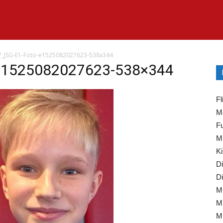
_JSG-E1-Foto-e1525082027623-538x344
e1525082027623-538×344
Fl
Mo
Fu
Mi
Ki
Di
Di
Mi
Mi
Mi