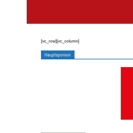
VfB
Lantershofen
[vc_row][vc_column]
Hauptsponsor