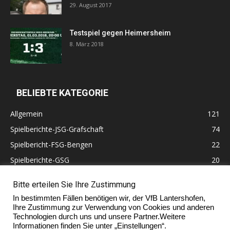
29. August 2017
Testspiel gegen Heimersheim
8. März 2018
BELIEBTE KATEGORIE
Allgemein
121
Spielberichte-JSG-Grafschaft
74
Spielbericht-FSG-Bengen
22
Spielberichte-GSG
20
Altherren
11
Bitte erteilen Sie Ihre Zustimmung
60 Jahre VfB Lantershofen
10
In bestimmten Fällen benötigen wir, der VfB Lantershofen,
Ehrenmitglieder
7
Ihre Zustimmung zur Verwendung von Cookies und anderen
Technologien durch uns und unsere Partner.Weitere
Informationen finden Sie unter „Einstellungen“.