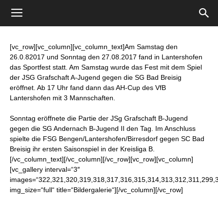
[vc_row][vc_column][vc_column_text]Am Samstag den
26.0.82017 und Sonntag den 27.08.2017 fand in Lantershofen
das Sportfest statt. Am Samstag wurde das Fest mit dem Spiel
der JSG Grafschaft A-Jugend gegen die SG Bad Breisig
eröffnet. Ab 17 Uhr fand dann das AH-Cup des VfB
Lantershofen mit 3 Mannschaften.
Sonntag eröffnete die Partie der JSg Grafschaft B-Jugend
gegen die SG Andernach B-Jugend II den Tag. Im Anschluss
spielte die FSG Bengen/Lantershofen/Birresdorf gegen SC Bad
Breisig ihr ersten Saisonspiel in der Kreisliga B.
[/vc_column_text][/vc_column][/vc_row][vc_row][vc_column]
[vc_gallery interval=“3″
images=“322,321,320,319,318,317,316,315,314,313,312,311,299,
img_size=“full“ title=“Bildergalerie“][/vc_column][/vc_row]