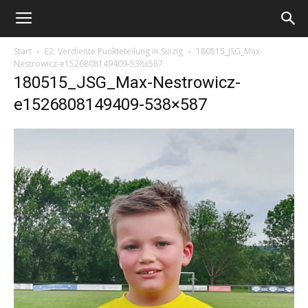
Start
E2: Verdiente Punkteteilung in Sinzig
180515_JSG_Max-
Nestrowicz-e1526808149409-538x587
180515_JSG_Max-Nestrowicz-
e1526808149409-538×587