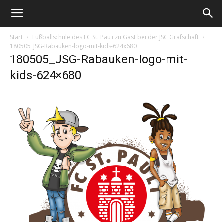
Start
Fußballschule des FC St. Pauli zu Gast bei der JSG Grafschaft
180505_JSG-Rabauken-logo-mit-kids-624x680
180505_JSG-Rabauken-logo-mit-
kids-624×680