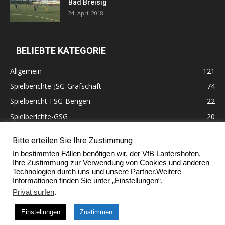
Bad Breisig
24. April 2018
BELIEBTE KATEGORIE
Allgemein
121
Spielberichte-JSG-Grafschaft
74
Spielbericht-FSG-Bengen
22
Spielberichte-GSG
20
Altherren
11
Bitte erteilen Sie Ihre Zustimmung
60 Jahre VfB Lantershofen
10
In bestimmten Fällen benötigen wir, der VfB Lantershofen,
Ehrenmitglieder
7
Ihre Zustimmung zur Verwendung von Cookies und anderen
Technologien durch uns und unsere Partner.Weitere
Informationen finden Sie unter „Einstellungen“.
Privat surfen
.
Impressum
Einstellungen
Zustimmen
© Copyright 2017