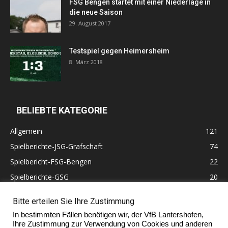
FSG Bengen startet mit einer Niederlage in
die neue Saison
29. August 2017
Testspiel gegen Heimersheim
8. März 2018
BELIEBTE KATEGORIE
Allgemein
121
Spielberichte-JSG-Grafschaft
74
Spielbericht-FSG-Bengen
22
Spielberichte-GSG
20
Altherren
11
Bitte erteilen Sie Ihre Zustimmung
60 Jahre VfB Lantershofen
10
In bestimmten Fällen benötigen wir, der VfB Lantershofen,
Ehrenmitglieder
7
Ihre Zustimmung zur Verwendung von Cookies und anderen