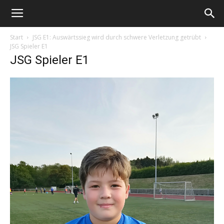
Start
JSG E1: Auswärtssieg wird durch schwere Verletzung getrübt
JSG Spieler E1
JSG Spieler E1