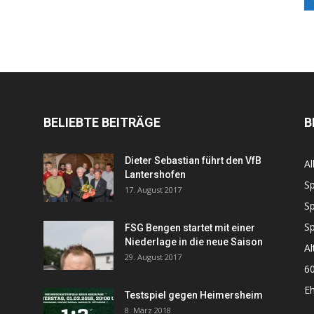
BELIEBTE BEITRÄGE
B
Dieter Sebastian führt den VfB
Al
Lantershofen
Sp
17. August 2017
Sp
Sp
FSG Bengen startet mit einer
Niederlage in die neue Saison
Al
29. August 2017
60
Eh
Testspiel gegen Heimersheim
8. März 2018