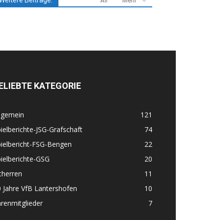
Weitere Beiträge:
All
Mehr
ELIEBTE KATEGORIE
lgemein
121
ielberichte-JSG-Grafschaft
74
ielbericht-FSG-Bengen
22
ielberichte-GSG
20
therren
11
 Jahre VfB Lantershofen
10
renmitglieder
7