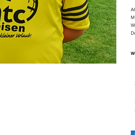
Al
Mi
Wa
Do
Wi