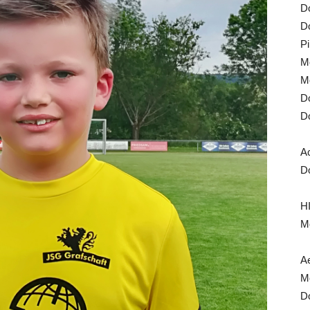
Do
Do
Pi
Mo
Mo
Do
Do
A
Do
HI
Mo
Ae
Mo
Do