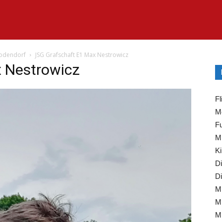
 Bodendorf
JSG Grafschaft E1 Max Nestrowicz
 Nestrowicz
Fl
Mo
Fu
Mi
Ki
Di
Di
Mi
Mi
Mi