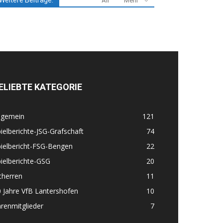
Weitere Beiträge:
All
Mehr
ELIEBTE KATEGORIE
lgemein
121
ielberichte-JSG-Grafschaft
74
ielbericht-FSG-Bengen
22
ielberichte-GSG
20
therren
11
 Jahre VfB Lantershofen
10
renmitglieder
7