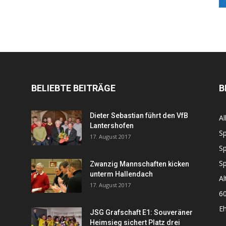
BELIEBTE BEITRÄGE
B
Dieter Sebastian führt den VfB
Al
Lantershofen
Sp
17. August 2017
Sp
Sp
Zwanzig Mannschaften kicken
unterm Hallendach
Al
17. August 2017
60
Eh
JSG Grafschaft E1: Souveräner
Heimsieg sichert Platz drei