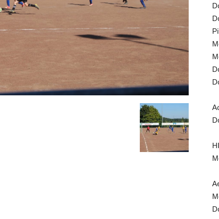
Do
Do
Pi
Mo
Mo
Do
Do
A
Do
HI
Mo
Ae
Mo
Do