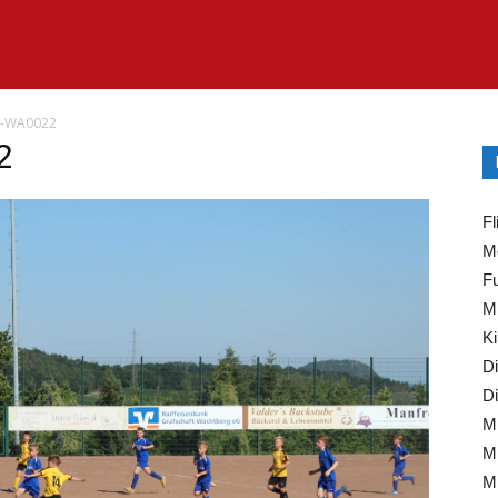
4-WA0022
2
Fl
Mo
Fu
Mi
Ki
Di
Di
Mi
Mi
Mi