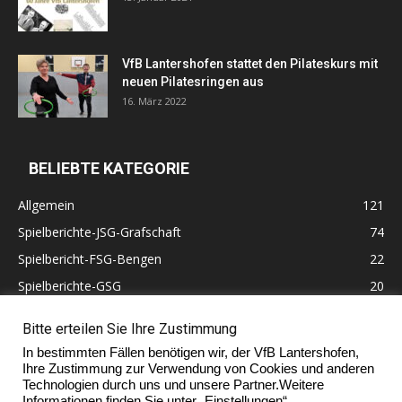
VfB Lantershofen stattet den Pilateskurs mit
neuen Pilatesringen aus
16. März 2022
BELIEBTE KATEGORIE
Allgemein
121
Spielberichte-JSG-Grafschaft
74
Spielbericht-FSG-Bengen
22
Spielberichte-GSG
20
Altherren
11
Bitte erteilen Sie Ihre Zustimmung
60 Jahre VfB Lantershofen
10
In bestimmten Fällen benötigen wir, der VfB Lantershofen,
Ehrenmitglieder
7
Ihre Zustimmung zur Verwendung von Cookies und anderen
Technologien durch uns und unsere Partner.Weitere
Informationen finden Sie unter „Einstellungen“.