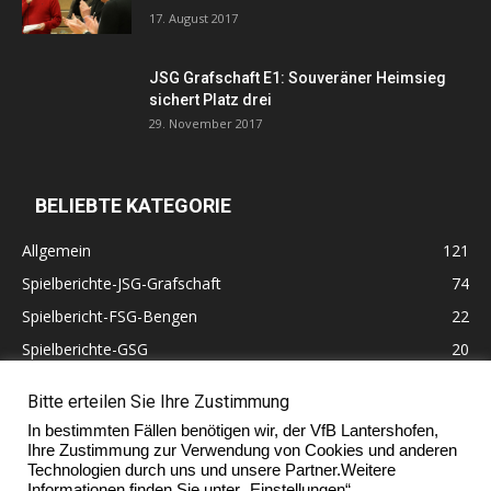
17. August 2017
JSG Grafschaft E1: Souveräner Heimsieg
sichert Platz drei
29. November 2017
BELIEBTE KATEGORIE
Allgemein
121
Spielberichte-JSG-Grafschaft
74
Spielbericht-FSG-Bengen
22
Spielberichte-GSG
20
Altherren
11
Bitte erteilen Sie Ihre Zustimmung
60 Jahre VfB Lantershofen
10
In bestimmten Fällen benötigen wir, der VfB Lantershofen,
Ehrenmitglieder
7
Ihre Zustimmung zur Verwendung von Cookies und anderen
Technologien durch uns und unsere Partner.Weitere
Informationen finden Sie unter „Einstellungen“.