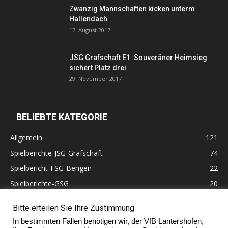
Zwanzig Mannschaften kicken unterm
Hallendach
17. August 2017
JSG Grafschaft E1: Souveräner Heimsieg
sichert Platz drei
29. November 2017
BELIEBTE KATEGORIE
Allgemein
121
Spielberichte-JSG-Grafschaft
74
Spielbericht-FSG-Bengen
22
Spielberichte-GSG
20
Altherren
11
Bitte erteilen Sie Ihre Zustimmung
60 Jahre VfB Lantershofen
10
In bestimmten Fällen benötigen wir, der VfB Lantershofen,