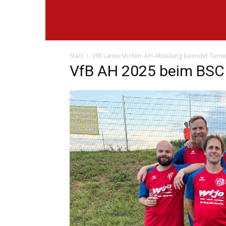
Start
VfB Lantershofen: AH-Abteilung beendet Turnie
VfB AH 2025 beim BSC 