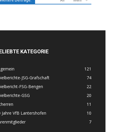
Weitere Beiträge:
All
Mehr
ELIEBTE KATEGORIE
lgemein
121
ielberichte-JSG-Grafschaft
74
ielbericht-FSG-Bengen
22
ielberichte-GSG
20
therren
11
 Jahre VfB Lantershofen
10
renmitglieder
7