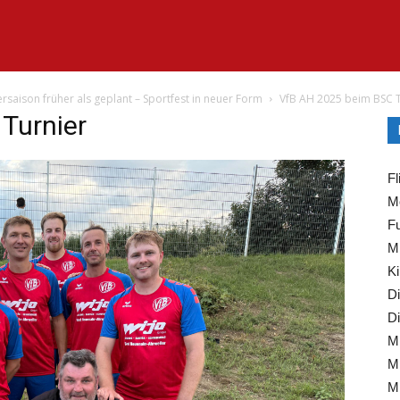
rsaison früher als geplant – Sportfest in neuer Form
VfB AH 2025 beim BSC T
Turnier
Fl
Mo
Fu
Mi
Ki
Di
Di
Mi
Mi
Mi