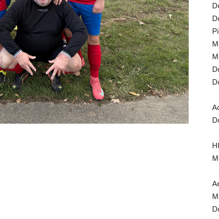
Do
Do
Pi
Mo
Mo
Do
Do
A
Do
HI
Mo
Ae
Mo
Do