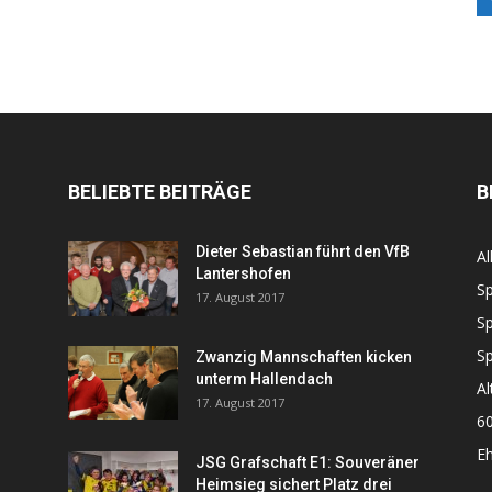
BELIEBTE BEITRÄGE
B
Dieter Sebastian führt den VfB
Al
Lantershofen
Sp
17. August 2017
Sp
Sp
Zwanzig Mannschaften kicken
unterm Hallendach
Al
17. August 2017
60
Eh
JSG Grafschaft E1: Souveräner
Heimsieg sichert Platz drei