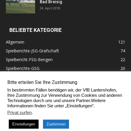
Bad Breisig
24. April 2018
BELIEBTE KATEGORIE
Allgemein
121
Spielberichte-JSG-Grafschaft
74
Spielbericht-FSG-Bengen
22
Spielberichte-GSG
20
Altherren
11
Bitte erteilen Sie Ihre Zustimmung
60 Jahre VfB Lantershofen
10
In bestimmten Fällen benötigen wir, der VfB Lantershofen,
Ehrenmitglieder
7
Ihre Zustimmung zur Verwendung von Cookies und anderen
Technologien durch uns und unsere Partner.Weitere
Informationen finden Sie unter „Einstellungen“.
Privat surfen
.
Impressum
Einstellungen
Zustimmen
© Copyright 2017