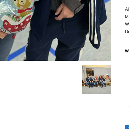
Al
Mi
Wa
Do
Wi