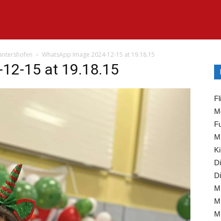
Lantershofen
WhatsApp Image 2024-12-15 at 19.18.15
12-15 at 19.18.15
Fl
Mo
Fu
Mi
Ki
Di
Di
Mi
Mi
Mi