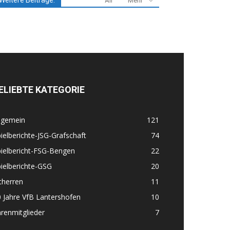
Weitere Beiträge:
All
Mehr
ELIEBTE KATEGORIE
lgemein
121
ielberichte-JSG-Grafschaft
74
ielbericht-FSG-Bengen
22
ielberichte-GSG
20
therren
11
 Jahre VfB Lantershofen
10
renmitglieder
7