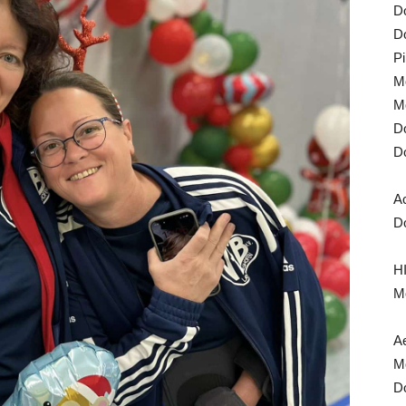
Do
Do
Pi
Mo
Mo
Do
Do
A
Do
HI
Mo
Ae
Mo
Do