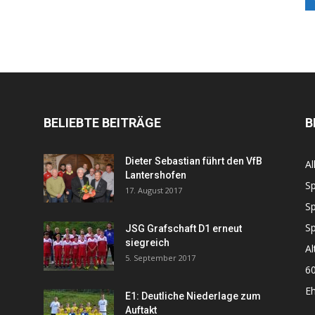
BELIEBTE BEITRÄGE
B
Dieter Sebastian führt den VfB
Al
Lantershofen
Sp
17. August 2017
Sp
Sp
JSG Grafschaft D1 erneut
siegreich
Al
5. September 2017
60
Eh
E1: Deutliche Niederlage zum
Auftakt