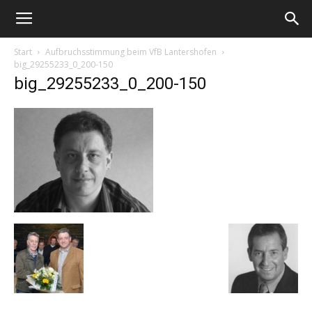
Start
Aufbruchsstimmung beim VfB Lantershofen
big_29255233_0_200-150
big_29255233_0_200-150