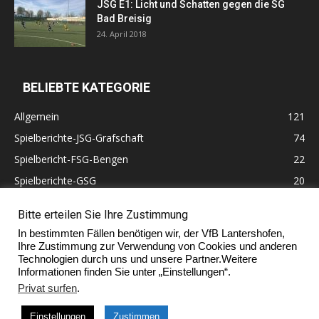
JSG E1: Licht und Schatten gegen die SG
Bad Breisig
24. April 2018
BELIEBTE KATEGORIE
Allgemein
121
Spielberichte-JSG-Grafschaft
74
Spielbericht-FSG-Bengen
22
Spielberichte-GSG
20
Altherren
11
Bitte erteilen Sie Ihre Zustimmung
60 Jahre VfB Lantershofen
10
In bestimmten Fällen benötigen wir, der VfB Lantershofen,
Ehrenmitglieder
7
Ihre Zustimmung zur Verwendung von Cookies und anderen
Technologien durch uns und unsere Partner.Weitere
Informationen finden Sie unter „Einstellungen“.
Privat surfen
.
Impressum
Einstellungen
Zustimmen