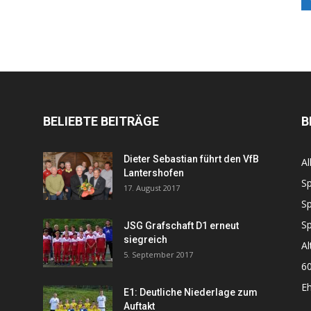
BELIEBTE BEITRÄGE
B
Dieter Sebastian führt den VfB
Al
Lantershofen
Sp
17. August 2017
Sp
Sp
JSG Grafschaft D1 erneut
siegreich
Al
5. September 2017
60
Eh
E1: Deutliche Niederlage zum
Auftakt