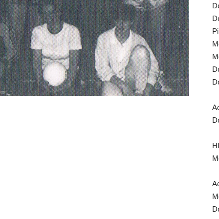
Do
Do
Pi
Mo
Mo
Do
Do
A
Do
HI
Mo
Ae
Mo
Do