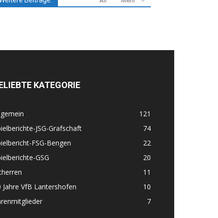
Weitere Beiträge:
All
Mehr
ELIEBTE KATEGORIE
lgemein
121
ielberichte-JSG-Grafschaft
74
ielbericht-FSG-Bengen
22
ielberichte-GSG
20
therren
11
 Jahre VfB Lantershofen
10
renmitglieder
7