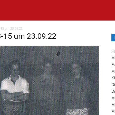
-15 um 23.09.22
3-15 um 23.09.22
Fl
Mo
Fu
Mi
Ki
Di
Di
Mi
Mi
Mi