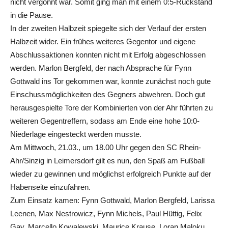
nicht vergönnt war. Somit ging man mit einem 0:5-Rückstand
in die Pause.
In der zweiten Halbzeit spiegelte sich der Verlauf der ersten
Halbzeit wider. Ein frühes weiteres Gegentor und eigene
Abschlussaktionen konnten nicht mit Erfolg abgeschlossen
werden. Marlon Bergfeld, der nach Absprache für Fynn
Gottwald ins Tor gekommen war, konnte zunächst noch gute
Einschussmöglichkeiten des Gegners abwehren. Doch gut
herausgespielte Tore der Kombinierten von der Ahr führten zu
weiteren Gegentreffern, sodass am Ende eine hohe 10:0-
Niederlage eingesteckt werden musste.
Am Mittwoch, 21.03., um 18.00 Uhr gegen den SC Rhein-
Ahr/Sinzig in Leimersdorf gilt es nun, den Spaß am Fußball
wieder zu gewinnen und möglichst erfolgreich Punkte auf der
Habenseite einzufahren.
Zum Einsatz kamen: Fynn Gottwald, Marlon Bergfeld, Larissa
Leenen, Max Nestrowicz, Fynn Michels, Paul Hüttig, Felix
Gay, Marcello Kowalewski, Maurice Krause, Loran Maloku