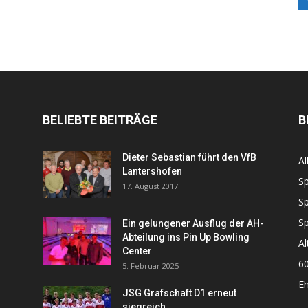
BELIEBTE BEITRÄGE
B
Dieter Sebastian führt den VfB
Al
Lantershofen
Sp
17. August 2017
Sp
Sp
Ein gelungener Ausflug der AH-
Abteilung ins Pin Up Bowling
Al
Center
60
5. Februar 2025
Eh
JSG Grafschaft D1 erneut
siegreich