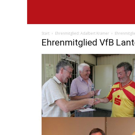
Start
Ehrenmitglied: Adalbert Krämer
Ehrenmitgli
Ehrenmitglied VfB Lan