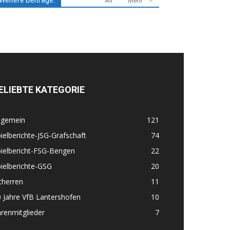
Weitere Beiträge:
All
Mehr
ELIEBTE KATEGORIE
lgemein
121
ielberichte-JSG-Grafschaft
74
ielbericht-FSG-Bengen
22
ielberichte-GSG
20
therren
11
 Jahre VfB Lantershofen
10
renmitglieder
7