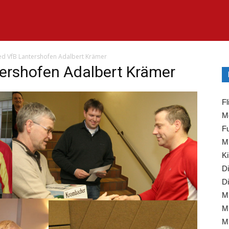
ed VfB Lantershofen Adalbert Krämer
tershofen Adalbert Krämer
Fl
Mo
Fu
Mi
Ki
Di
Di
Mi
Mi
Mi