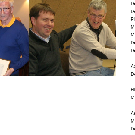
Do
Do
Pi
Mo
Mo
Do
Do
A
Do
HI
Mo
Ae
Mo
Do