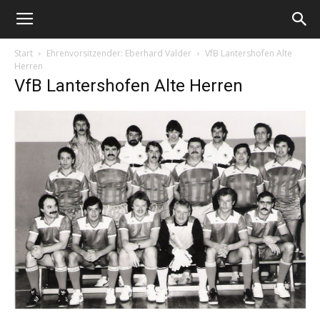
Start
Ehrenvorsitzender: Eberhard Valder
VfB Lantershofen Alte
Herren
VfB Lantershofen Alte Herren