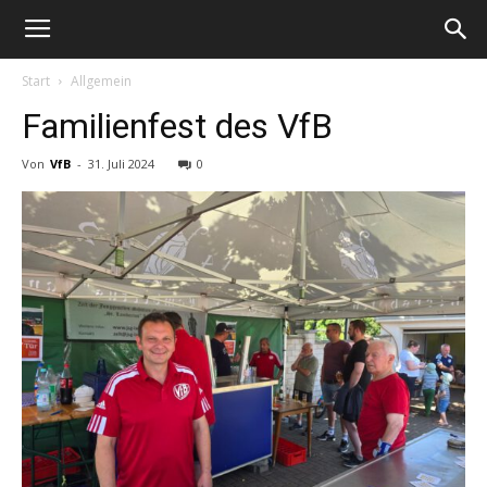
Start
Allgemein
Familienfest des VfB
Von
VfB
-
31. Juli 2024
0