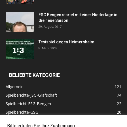
FSG Bengen startet mit einer Niederlage in
die neue Saison
29. August 2017
Testspiel gegen Heimersheim
8. März 2018
BELIEBTE KATEGORIE
Allgemein
121
Spielberichte-JSG-Grafschaft
74
Spielbericht-FSG-Bengen
22
Spielberichte-GSG
20
Altherren
11
Bitte erteilen Sie Ihre Zustimmung