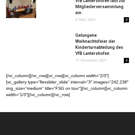
VfB Lantershofen lädt zur
Mitgliederversammlung
ein
6. März 2026
0
Gelungene
Weihnachtsfeier der
Kinderturnabteilung des
VfB Lantershofen
15. Dezember 2025
0
[/vc_column][/vc_row][vc_row][vc_column width=“2/3″]
[vc_gallery type=“flexslider_slide“ interval=“3″ images=“242,238″
img_size=“medium“ title=“FSG on tour“][/vc_column][vc_column
width=“1/3″][/vc_column][/vc_row]