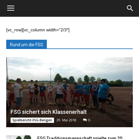
[vc_row][vc_column width=“2/3″]
Rund um die FSG
FSG sichert sich Klassenerhalt
29. Mai 2018
0
Spielbericht-FSG-Bengen
FSG Traditionsmannschaft spielte zum 20