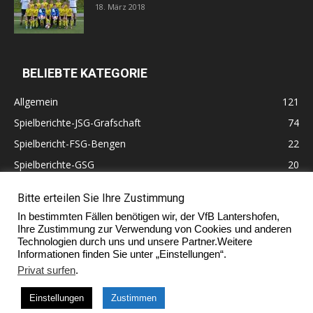
18. März 2018
BELIEBTE KATEGORIE
Allgemein
121
Spielberichte-JSG-Grafschaft
74
Spielbericht-FSG-Bengen
22
Spielberichte-GSG
20
Altherren
11
Bitte erteilen Sie Ihre Zustimmung
60 Jahre VfB Lantershofen
10
In bestimmten Fällen benötigen wir, der VfB Lantershofen,
Ehrenmitglieder
7
Ihre Zustimmung zur Verwendung von Cookies und anderen
Technologien durch uns und unsere Partner.Weitere
Informationen finden Sie unter „Einstellungen“.
Privat surfen
.
Impressum
Einstellungen
Zustimmen
© Copyright 2017