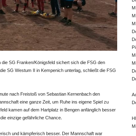
Mi
Mi
Mi
Do
Do
Pi
Mo
n die SG Franken/Königsfeld sichert sich die FSG den
Mo
el die SG Westum II in Kempenich unterlag, schließt die FSG
Do
Do
Minute nach Freistoß von Sebastian Kernenbach den
A
Mannschaft eine ganze Zeit, um Ruhe ins eigene Spiel zu
Do
eld kamen auf dem Hartplatz in Bengen anfänglich besser
e die einzige gefährliche Chance.
HI
Mo
ferisch und kämpferisch besser. Der Mannschaft war