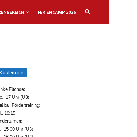
RENBEREICH
FERIENCAMP 2026
Kurstermine
inke Füchse:
., 17 Uhr (U8)
ßball Fördertraining:
., 18:15
nderturnen:
., 15:00 Uhr (U3)
., 16:00 Uhr (U3)