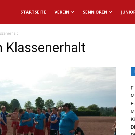
STARTSEITE
VEREIN
SENNIOREN
JUNIO
assenerhalt
h Klassenerhalt
Fl
Mo
Fu
Mi
Ki
Di
Di