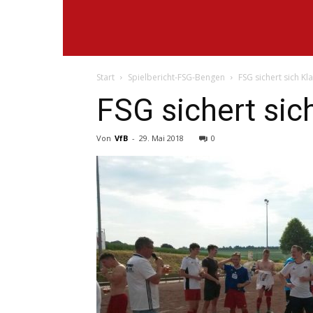
VfB
Start
Spielbericht-FSG-Bengen
FSG sichert sich Kl
Lantershofen
FSG sichert sic
Von
VfB
-
29. Mai 2018
0