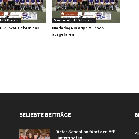
t-FSG-Bengen
Spielbericht-FSG-Bengen
ei Punkte sichern das
Niederlage in Kripp zu hoch
ausgefallen
BELIEBTE BEITRÄGE
B
Dieter Sebastian führt den VfB
Al
Lantershofen