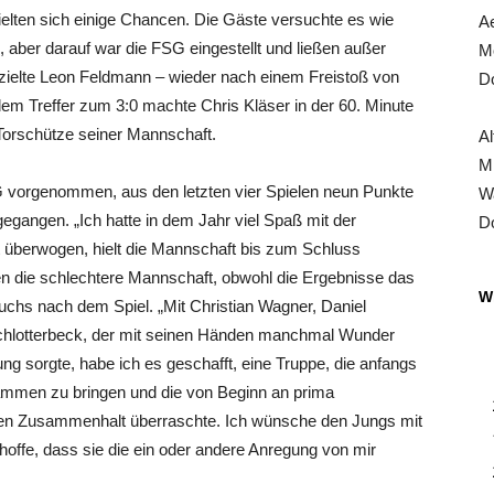
elten sich einige Chancen. Die Gäste versuchte es wie
Ae
, aber darauf war die FSG eingestellt und ließen außer
Mo
erzielte Leon Feldmann – wieder nach einem Freistoß von
Do
em Treffer zum 3:0 machte Chris Kläser in der 60. Minute
 Torschütze seiner Mannschaft.
Al
Mi
SG vorgenommen, aus den letzten vier Spielen neun Punkte
Wa
fgegangen. „Ich hatte in dem Jahr viel Spaß mit der
Do
t überwogen, hielt die Mannschaft bis zum Schluss
n die schlechtere Mannschaft, obwohl die Ergebnisse das
Wi
Fuchs nach dem Spiel. „Mit Christian Wagner, Daniel
chlotterbeck, der mit seinen Händen manchmal Wunder
ng sorgte, habe ich es geschafft, eine Truppe, die anfangs
ammen zu bringen und die von Beginn an prima
ihren Zusammenhalt überraschte. Ich wünsche den Jungs mit
hoffe, dass sie die ein oder andere Anregung von mir