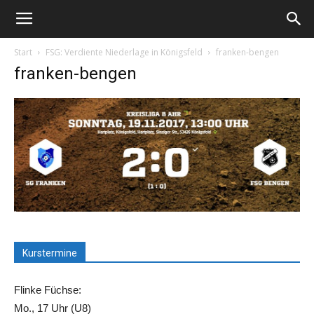
Start
FSG: Verdiente Niederlage in Königsfeld
franken-bengen
franken-bengen
Kurstermine
Flinke Füchse:
Mo., 17 Uhr (U8)