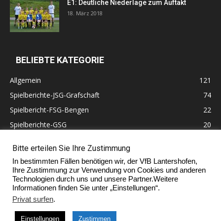
E1: Deutliche Niederlage zum Auftakt
18. März 2018
BELIEBTE KATEGORIE
Allgemein
121
Spielberichte-JSG-Grafschaft
74
Spielbericht-FSG-Bengen
22
Spielberichte-GSG
20
Altherren
11
Bitte erteilen Sie Ihre Zustimmung
60 Jahre VfB Lantershofen
10
In bestimmten Fällen benötigen wir, der VfB Lantershofen,
Ehrenmitglieder
7
Ihre Zustimmung zur Verwendung von Cookies und anderen
Technologien durch uns und unsere Partner.Weitere
Informationen finden Sie unter „Einstellungen“.
Privat surfen
.
Impressum
Einstellungen
Zustimmen