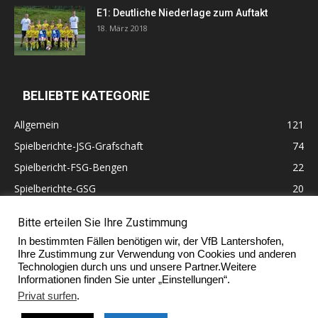
E1: Deutliche Niederlage zum Auftakt
18. März 2018
BELIEBTE KATEGORIE
Allgemein
121
Spielberichte-JSG-Grafschaft
74
Spielbericht-FSG-Bengen
22
Spielberichte-GSG
20
Altherren
11
Bitte erteilen Sie Ihre Zustimmung
60 Jahre VfB Lantershofen
10
In bestimmten Fällen benötigen wir, der VfB Lantershofen,
Ehrenmitglieder
7
Ihre Zustimmung zur Verwendung von Cookies und anderen
Technologien durch uns und unsere Partner.Weitere
Informationen finden Sie unter „Einstellungen“.
Privat surfen
.
Impressum