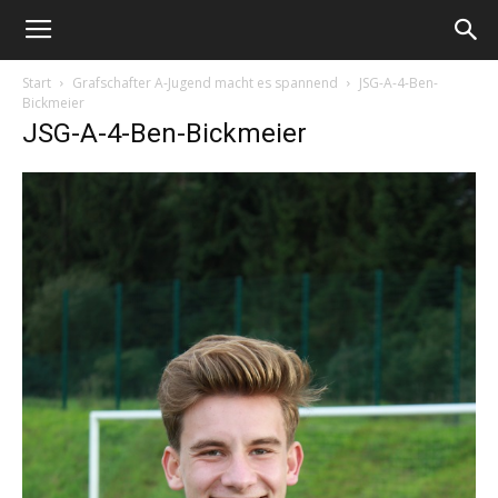
Start
Grafschafter A-Jugend macht es spannend
JSG-A-4-Ben-
Bickmeier
JSG-A-4-Ben-Bickmeier