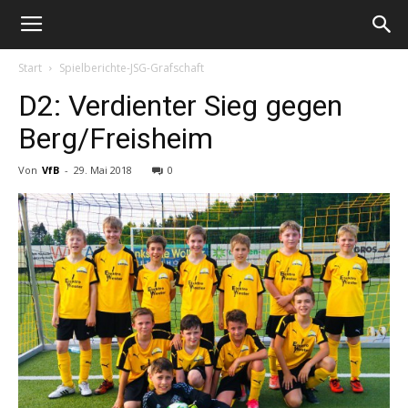
Start
Spielberichte-JSG-Grafschaft
D2: Verdienter Sieg gegen
Berg/Freisheim
Von
VfB
-
29. Mai 2018
0