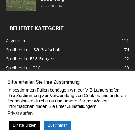
24. April 2018
BELIEBTE KATEGORIE
Allgemein
121
Spielberichte-JSG-Grafschaft
74
Spielbericht-FSG-Bengen
22
Spielberichte-GSG
20
Altherren
11
Bitte erteilen Sie Ihre Zustimmung
60 Jahre VfB Lantershofen
10
In bestimmten Fällen benötigen wir, der VfB Lantershofen,
Ehrenmitglieder
7
Ihre Zustimmung zur Verwendung von Cookies und anderen
Technologien durch uns und unsere Partner.Weitere
Informationen finden Sie unter „Einstellungen“.
Privat surfen
.
Impressum
Einstellungen
Zustimmen
© Copyright 2017