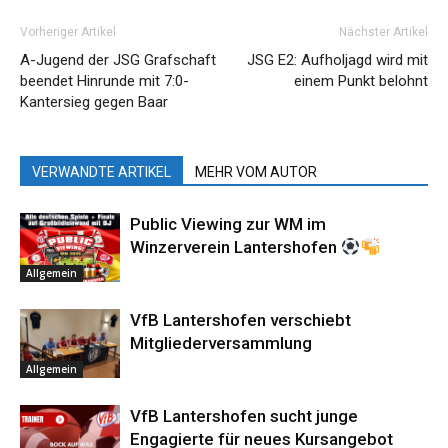
Vorheriger Artikel
Nächster Artikel
A-Jugend der JSG Grafschaft
JSG E2: Aufholjagd wird mit
beendet Hinrunde mit 7:0-
einem Punkt belohnt
Kantersieg gegen Baar
VERWANDTE ARTIKEL
MEHR VOM AUTOR
Public Viewing zur WM im
Winzerverein Lantershofen
Allgemein
VfB Lantershofen verschiebt
Mitgliederversammlung
Allgemein
VfB Lantershofen sucht junge
Engagierte für neues Kursangebot