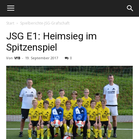
Start
Spielberichte-JSG-Grafschaft
JSG E1: Heimsieg im
Spitzenspiel
Von
VfB
-
19. September 2017
0