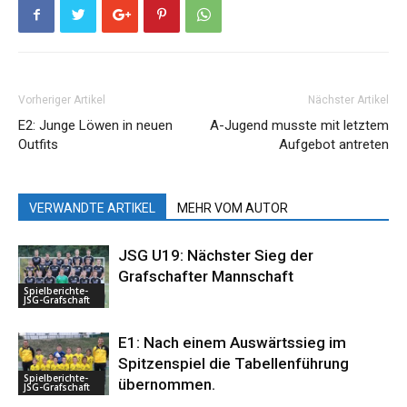
Vorheriger Artikel
Nächster Artikel
E2: Junge Löwen in neuen
A-Jugend musste mit letztem
Outfits
Aufgebot antreten
VERWANDTE ARTIKEL
MEHR VOM AUTOR
JSG U19: Nächster Sieg der
Grafschafter Mannschaft
Spielberichte-
JSG-Grafschaft
E1: Nach einem Auswärtssieg im
Spitzenspiel die Tabellenführung
Spielberichte-
übernommen.
JSG-Grafschaft