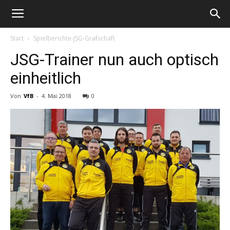
Start
Spielberichte-JSG-Grafschaft
JSG-Trainer nun auch optisch
einheitlich
Von
VfB
-
4. Mai 2018
0