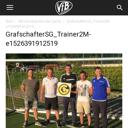
Start
Mit Herzblut bei der Sache
GrafschafterSG_Trainer2M-
e1526391912519
GrafschafterSG_Trainer2M-
e1526391912519