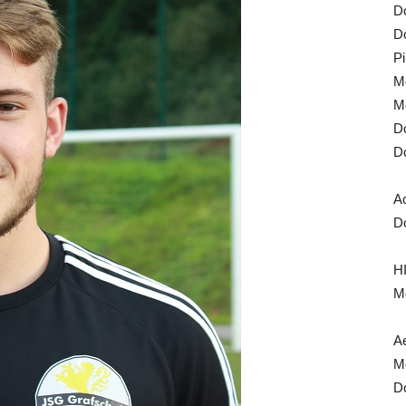
Do
Do
Pi
Mo
Mo
Do
Do
A
Do
HI
Mo
Ae
Mo
Do