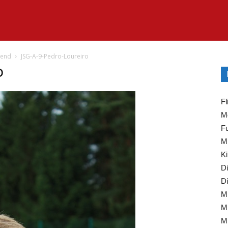
gend
JSG-A-9-Pedro-Loureiro
o
Fl
Mo
Fu
Mi
Ki
Di
Di
Mi
Mi
Mi