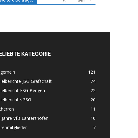
Weitere Beiträge:
All
Mehr
ELIEBTE KATEGORIE
lgemein
121
ielberichte-JSG-Grafschaft
74
ielbericht-FSG-Bengen
22
ielberichte-GSG
20
therren
11
 Jahre VfB Lantershofen
10
renmitglieder
7