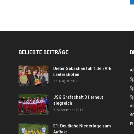
BELIEBTE BEITRÄGE
B
Dieter Sebastian führt den VfB
Al
Lantershofen
Sp
17. August 2017
Sp
Sp
JSG Grafschaft D1 erneut
siegreich
Al
5. September 2017
60
Eh
E1: Deutliche Niederlage zum
Auftakt