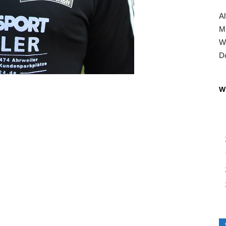
Al
Mi
Wa
Do
Wi