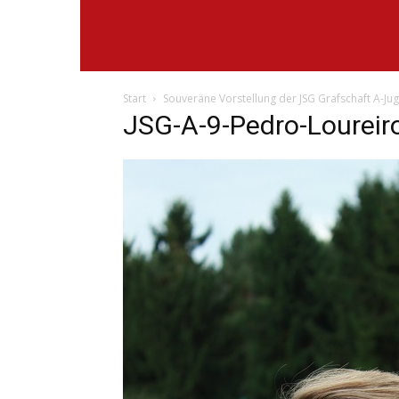
Start
Souveräne Vorstellung der JSG Grafschaft A-Ju
JSG-A-9-Pedro-Loureir