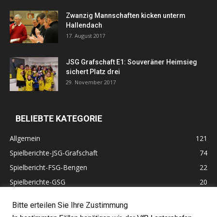
Zwanzig Mannschaften kicken unterm
Hallendach
17. August 2017
JSG Grafschaft E1: Souveräner Heimsieg
sichert Platz drei
29. November 2017
BELIEBTE KATEGORIE
Allgemein
121
Spielberichte-JSG-Grafschaft
74
Spielbericht-FSG-Bengen
22
Spielberichte-GSG
20
Altherren
11
Bitte erteilen Sie Ihre Zustimmung
60 Jahre VfB Lantershofen
10