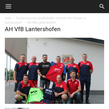
Start
Turniersieg des Grafschafter SV beim AH-Turnier in
Leimersdorf
AH VfB Lantershofen
AH VfB Lantershofen