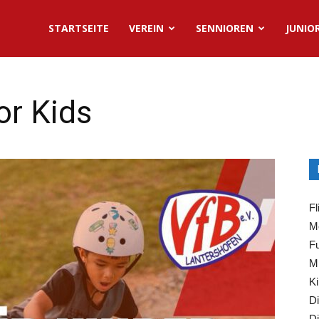
STARTSEITE
VEREIN
SENNIOREN
JUNIO
or Kids
Fl
Mo
Fu
Mi
Ki
Di
Di