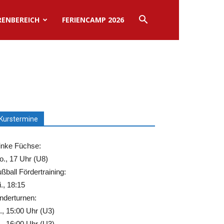
RENBEREICH
FERIENCAMP 2026
Kurstermine
inke Füchse:
., 17 Uhr (U8)
ßball Fördertraining:
., 18:15
nderturnen:
., 15:00 Uhr (U3)
., 16:00 Uhr (U3)