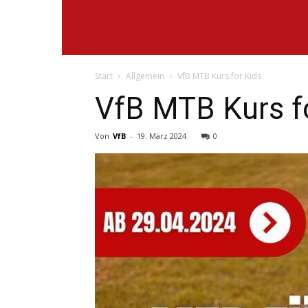
VfB
Start
Allgemein
VfB MTB Kurs for Kids
Lantershofen
VfB MTB Kurs f
Von
VfB
-
19. März 2024
0