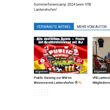
Sommerferiencamp 2024 beim VfB
Lantershofen!
VERWANDTE ARTIKEL
MEHR VOM AUTOR
Allgemein
Allgemein
Public Viewing zur WM im
VfB Lanters
Winzerverein Lantershofen
Mitglieder