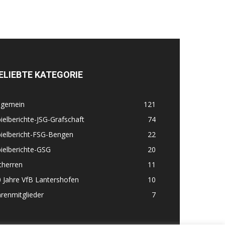
ELIEBTE KATEGORIE
lgemein
121
ielberichte-JSG-Grafschaft
74
ielbericht-FSG-Bengen
22
ielberichte-GSG
20
therren
11
 Jahre VfB Lantershofen
10
renmitglieder
7