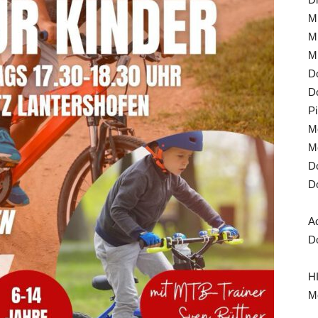
Mi
Mi
Mi
Do
Do
Pi
Mo
Mo
Do
Do
A
Do
HI
Mo