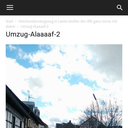
Start
Veilchendienstagszug in Lantershofen der VfB ganz vorne mit
dabei
Umzug-Alaaaaf-2
Umzug-Alaaaaf-2