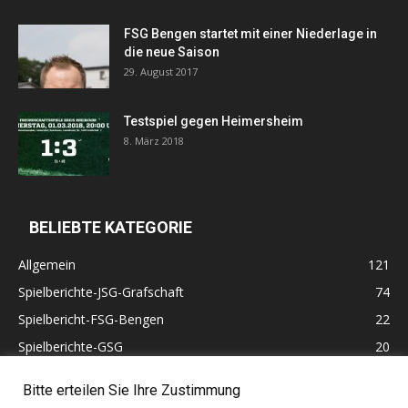
FSG Bengen startet mit einer Niederlage in
die neue Saison
29. August 2017
Testspiel gegen Heimersheim
8. März 2018
BELIEBTE KATEGORIE
Allgemein
121
Spielberichte-JSG-Grafschaft
74
Spielbericht-FSG-Bengen
22
Spielberichte-GSG
20
Altherren
11
Bitte erteilen Sie Ihre Zustimmung
60 Jahre VfB Lantershofen
10