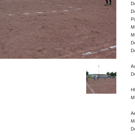
Do
Do
Pi
Mo
Mo
Do
Do
A
Do
HI
Mo
Ae
Mo
Do