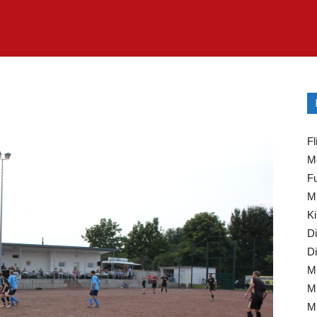
Fl
Mo
Fu
Mi
Ki
Di
Di
Mi
Mi
Mi