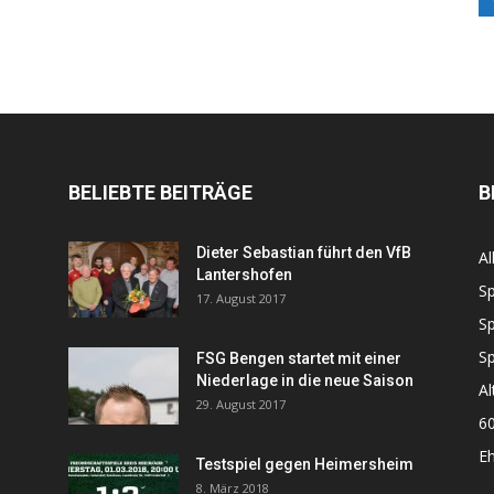
BELIEBTE BEITRÄGE
B
Dieter Sebastian führt den VfB
Al
Lantershofen
Sp
17. August 2017
Sp
Sp
FSG Bengen startet mit einer
Niederlage in die neue Saison
Al
29. August 2017
60
Eh
Testspiel gegen Heimersheim
8. März 2018