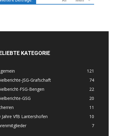
Weitere Beiträge:
All
Mehr
ELIEBTE KATEGORIE
lgemein
121
ielberichte-JSG-Grafschaft
74
ielbericht-FSG-Bengen
22
ielberichte-GSG
20
therren
11
 Jahre VfB Lantershofen
10
renmitglieder
7