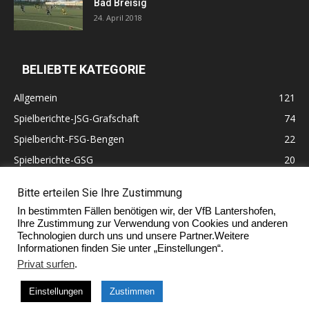
Bad Breisig
24. April 2018
BELIEBTE KATEGORIE
Allgemein
121
Spielberichte-JSG-Grafschaft
74
Spielbericht-FSG-Bengen
22
Spielberichte-GSG
20
Altherren
11
Bitte erteilen Sie Ihre Zustimmung
60 Jahre VfB Lantershofen
10
In bestimmten Fällen benötigen wir, der VfB Lantershofen,
Ehrenmitglieder
7
Ihre Zustimmung zur Verwendung von Cookies und anderen
Technologien durch uns und unsere Partner.Weitere
Informationen finden Sie unter „Einstellungen“.
Privat surfen
.
Impressum
Einstellungen
Zustimmen
© Copyright 2017