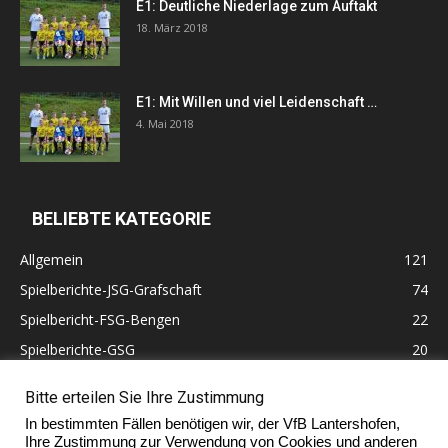
E1: Deutliche Niederlage zum Auftakt
18. März 2018
E1: Mit Willen und viel Leidenschaft …
4. Mai 2018
BELIEBTE KATEGORIE
Allgemein
121
Spielberichte-JSG-Grafschaft
74
Spielbericht-FSG-Bengen
22
Spielberichte-GSG
20
Altherren
11
Bitte erteilen Sie Ihre Zustimmung
60 Jahre VfB Lantershofen
10
In bestimmten Fällen benötigen wir, der VfB Lantershofen,
Ehrenmitglieder
7
Ihre Zustimmung zur Verwendung von Cookies und anderen