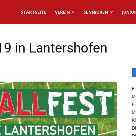
STARTSEITE
VEREIN
SENNIOREN
JUNIO
19 in Lantershofen
Fl
Mo
Fu
Mi
Ki
Di
Di