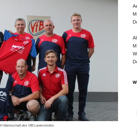
Ae
Mo
Do
Al
Mi
Wa
Do
Wi
 AH Mannschaft des VfB Lantershofen