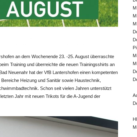
Mi
Mi
Mi
Do
Do
Pi
Mo
ershofen an dem Wochenende 23. -25. August überraschte
Mo
im Training und überreichte die neuen Trainingsshirts an
Do
Bad Neuenahr hat der VfB Lantershofen einen kompetenten
Do
ie Bereiche Heizung und Sanitär sowie Haustechnik,
hwimmbadtechnik. Schon seit vielen Jahren unterstützt
A
letzten Jahr mit neuen Trikots für die A-Jugend der
Do
HI
Mo