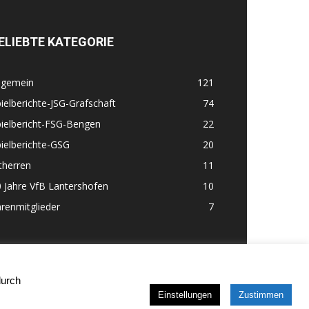
ELIEBTE KATEGORIE
lgemein
121
ielberichte-JSG-Grafschaft
74
ielbericht-FSG-Bengen
22
ielberichte-GSG
20
therren
11
 Jahre VfB Lantershofen
10
renmitglieder
7
durch
Einstellungen
Zustimmen