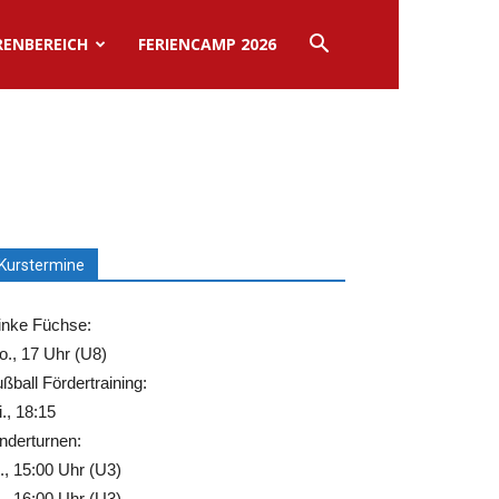
RENBEREICH
FERIENCAMP 2026
Kurstermine
inke Füchse:
., 17 Uhr (U8)
ßball Fördertraining:
., 18:15
nderturnen:
., 15:00 Uhr (U3)
., 16:00 Uhr (U3)