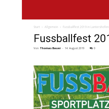
VfB
Start
Allgemein
Fussballfest 2019 in Lantershofen
Lantershofen
Fussballfest 20
Von
Thomas Bauer
-
14. August 2019
0