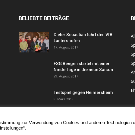
BELIEBTE BEITRÄGE
B
Dieter Sebastian führt den VfB
Al
Lantershofen
Sp
17. August 2017
Sp
Sp
FSG Bengen startet mit einer
Niederlage in die neue Saison
Al
29. August 2017
60
Eh
Testspiel gegen Heimersheim
8. März 2018
e Zustimmung zur Verwendung von Cookies und anderen Technologien 
instellungen“.