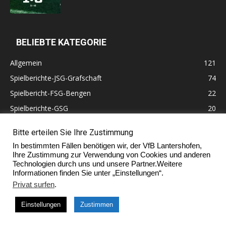
BELIEBTE KATEGORIE
Allgemein
121
Spielberichte-JSG-Grafschaft
74
Spielbericht-FSG-Bengen
22
Spielberichte-GSG
20
Altherren
11
Bitte erteilen Sie Ihre Zustimmung
60 Jahre VfB Lantershofen
10
In bestimmten Fällen benötigen wir, der VfB Lantershofen,
Ehrenmitglieder
7
Ihre Zustimmung zur Verwendung von Cookies und anderen
Technologien durch uns und unsere Partner.Weitere
Informationen finden Sie unter „Einstellungen“.
Privat surfen
.
Impressum
Einstellungen
Zustimmen
© Copyright 2017