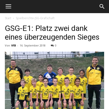
Start
Spielberichte-JSG-Grafschaft
GSG-E1: Platz zwei dank
eines überzeugenden Sieges
Von
VfB
-
16. September 2018
0