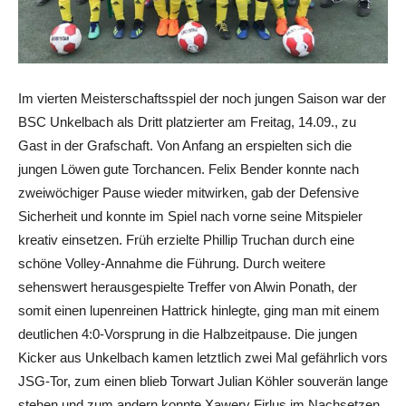
Im vierten Meisterschaftsspiel der noch jungen Saison war der
BSC Unkelbach als Dritt platzierter am Freitag, 14.09., zu
Gast in der Grafschaft. Von Anfang an erspielten sich die
jungen Löwen gute Torchancen. Felix Bender konnte nach
zweiwöchiger Pause wieder mitwirken, gab der Defensive
Sicherheit und konnte im Spiel nach vorne seine Mitspieler
kreativ einsetzen. Früh erzielte Phillip Truchan durch eine
schöne Volley-Annahme die Führung. Durch weitere
sehenswert herausgespielte Treffer von Alwin Ponath, der
somit einen lupenreinen Hattrick hinlegte, ging man mit einem
deutlichen 4:0-Vorsprung in die Halbzeitpause. Die jungen
Kicker aus Unkelbach kamen letztlich zwei Mal gefährlich vors
JSG-Tor, zum einen blieb Torwart Julian Köhler souverän lange
stehen und zum andern konnte Xawery Firlus im Nachsetzen