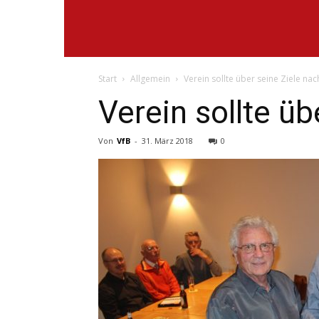
VfB
Start
Allgemein
Verein sollte über seine Ziele na
Lantershofen
Verein sollte ü
Von
VfB
-
31. März 2018
0