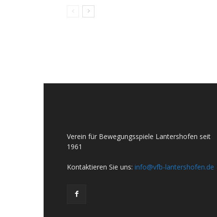
Verein für Bewegungsspiele Lantershofen seit
1961
Kontaktieren Sie uns:
info@vfb-lantershofen.de