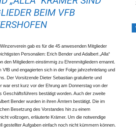
D „ALLA“ KRÄMER SIND
LIEDER BEIM VFB
ERSHOFEN
Winzerverein gab es für die 45 anwesenden Mitglieder
chtigsten Personalien: Erich Bender und Adalbert „Alla“
 den Mitgliedern einstimmig zu Ehrenmitgliedern ernannt.
m VfB und engagierten sich in der Folge jahrzehntelang und
s. Der Vorsitzende Dieter Sebastian gratulierte und
r war erst kurz vor der Ehrung am Donnerstag von der
 Geschäftsführers bestätigt worden. Auch der zweite
bert Bender wurden in ihren Ämtern bestätigt. Die im
ischen Besetzung des Vorstandes hin zu einem
cht vollzogen, erläuterte Krämer. Um die notwendige
l gestellter Aufgaben einfach noch nicht kümmern können.