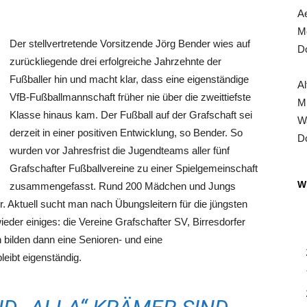
Ae
Mo
Der stellvertretende Vorsitzende Jörg Bender wies auf
Do
zurückliegende drei erfolgreiche Jahrzehnte der
Fußballer hin und macht klar, dass eine eigenständige
Al
VfB-Fußballmannschaft früher nie über die zweittiefste
Mi
Klasse hinaus kam. Der Fußball auf der Grafschaft sei
Wa
derzeit in einer positiven Entwicklung, so Bender. So
Do
wurden vor Jahresfrist die Jugendteams aller fünf
Grafschafter Fußballvereine zu einer Spielgemeinschaft
Wi
zusammengefasst. Rund 200 Mädchen und Jungs
. Aktuell sucht man nach Übungsleitern für die jüngsten
eder einiges: die Vereine Grafschafter SV, Birresdorfer
bilden dann eine Senioren- und eine
eibt eigenständig.