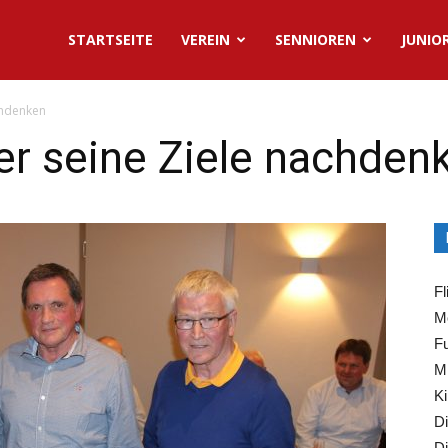
STARTSEITE
VEREIN
SENNIOREN
JUNIO
chdenken
ber seine Ziele nachden
Fl
Mo
Fu
Mi
Ki
Di
Di