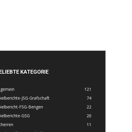
ELIEBTE KATEGORIE
lgemein
121
ielberichte-JSG-Grafschaft
74
ielbericht-FSG-Bengen
22
ielberichte-GSG
20
therren
11