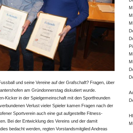
Mi
Mi
Mi
Do
Do
Pi
Mo
Mo
Do
Do
ball und seine Vereine auf der Grafschaft? Fragen, über
antershofen am Gründonnerstag diskutiert wurde.
A
ren-Kicker in der Spielgemeinschaft mit den Sportfreunden
Do
erbundenen Verlust vieler Spieler kamen Fragen nach der
ofener Sportverein auch eine gut aufgestellte Fitness-
HI
en. Bei der Entwicklung des Vereins und der damit
Mo
dies bedacht werden, regten Vorstandsmitglied Andreas