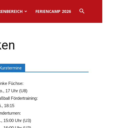
RENBEREICH
FERIENCAMP 2026
ken
Kurstermine
inke Füchse:
., 17 Uhr (U8)
ßball Fördertraining:
., 18:15
nderturnen:
., 15:00 Uhr (U3)
., 16:00 Uhr (U3)