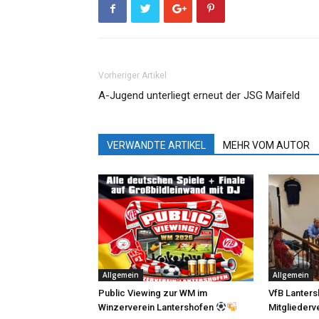
Vorheriger Artikel
A-Jugend unterliegt erneut der JSG Maifeld
VERWANDTE ARTIKEL
MEHR VOM AUTOR
Allgemein
Allgemein
Public Viewing zur WM im
VfB Lanters
Winzerverein Lantershofen
Mitglieder