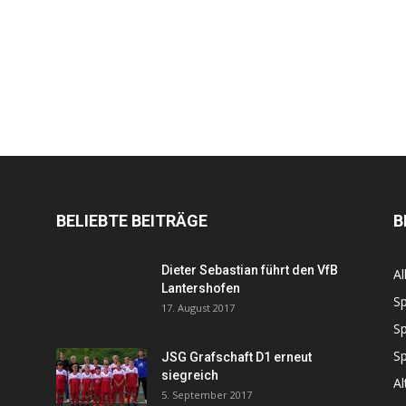
BELIEBTE BEITRÄGE
B
Dieter Sebastian führt den VfB
Al
Lantershofen
Sp
17. August 2017
Sp
Sp
JSG Grafschaft D1 erneut
siegreich
Al
5. September 2017