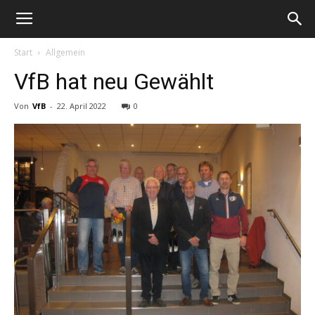
Start
Allgemein
VfB hat neu Gewählt
Von
VfB
-
22. April 2022
0