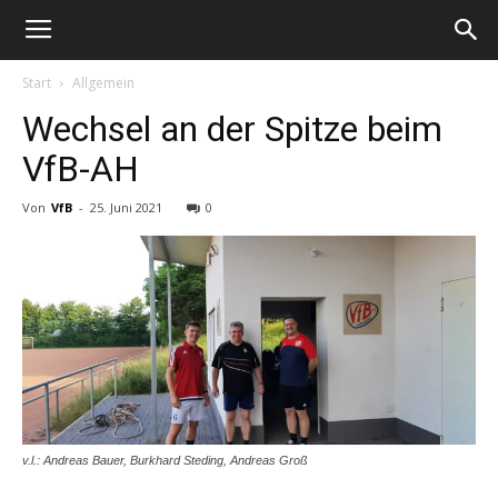
Start
Allgemein
Wechsel an der Spitze beim
VfB-AH
Von
VfB
-
25. Juni 2021
0
v.l.: Andreas Bauer, Burkhard Steding, Andreas Groß