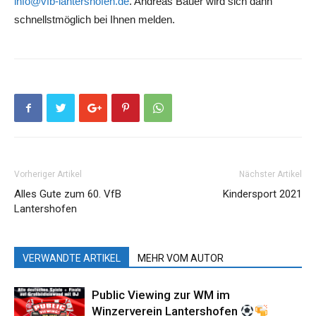
info@vfb-lantershofen.de
. Andreas Bauer wird sich dann
schnellstmöglich bei Ihnen melden.
Vorheriger Artikel
Nächster Artikel
Alles Gute zum 60. VfB
Kindersport 2021
Lantershofen
VERWANDTE ARTIKEL
MEHR VOM AUTOR
Public Viewing zur WM im
Winzerverein Lantershofen