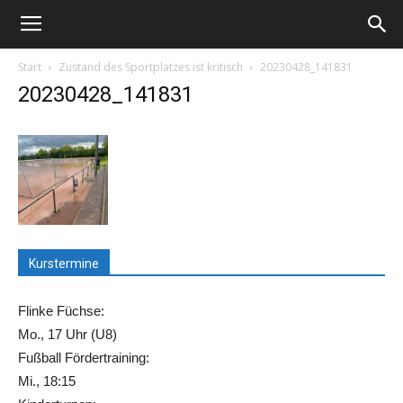
Start
Zustand des Sportplatzes ist kritisch
20230428_141831
20230428_141831
Kurstermine
Flinke Füchse:
Mo., 17 Uhr (U8)
Fußball Fördertraining:
Mi., 18:15