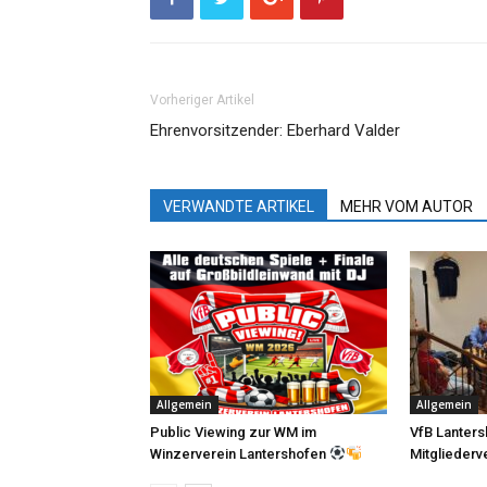
Vorheriger Artikel
Ehrenvorsitzender: Eberhard Valder
VERWANDTE ARTIKEL
MEHR VOM AUTOR
Allgemein
Allgemein
Public Viewing zur WM im
VfB Lanters
Winzerverein Lantershofen
Mitglieder