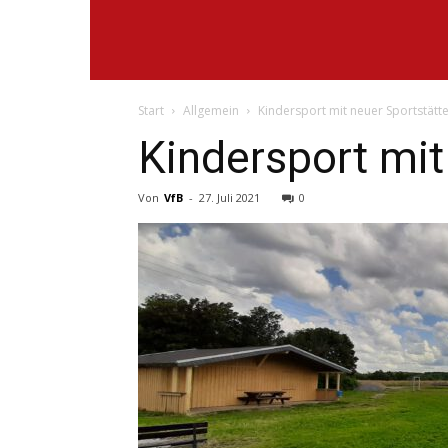
Start
Allgemein
Kindersport mit neuer Sportstätt
Kindersport mit
Von
VfB
-
27. Juli 2021
0