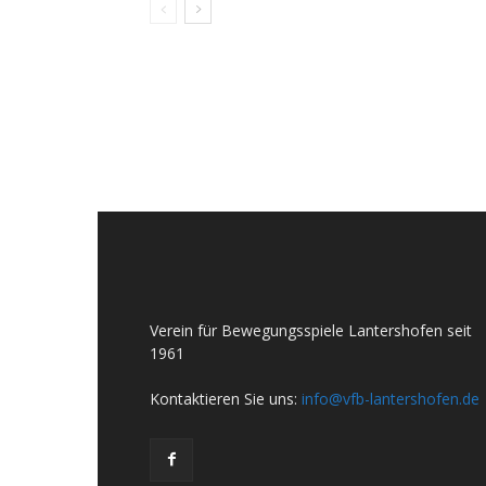
Verein für Bewegungsspiele Lantershofen seit
1961
Kontaktieren Sie uns:
info@vfb-lantershofen.de