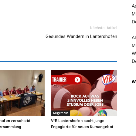
Ae
Mo
Do
Nächster Artikel
Gesundes Wandern in Lantershofen
Al
Mi
Wa
Do
Wi
Allgemein
hofen verschiebt
VfB Lantershofen sucht junge
versammlung
Engagierte für neues Kursangebot