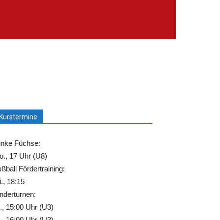
Kurstermine
inke Füchse:
., 17 Uhr (U8)
ßball Fördertraining:
., 18:15
nderturnen:
., 15:00 Uhr (U3)
., 16:00 Uhr (U3)