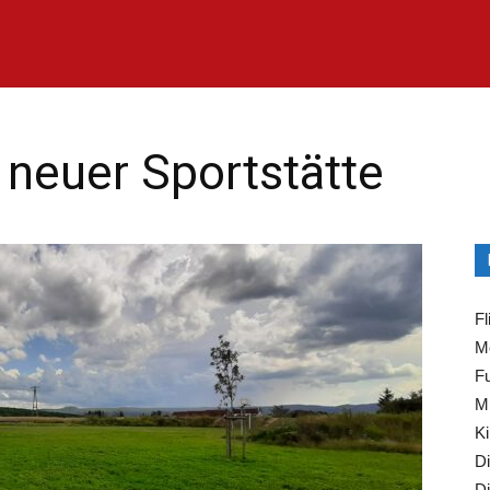
e
 neuer Sportstätte
Fl
Mo
Fu
Mi
Ki
Di
Di