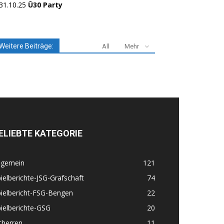
31.10.25
Ü30 Party
Weitere Beiträge:
All
Mehr
ELIEBTE KATEGORIE
lgemein
121
ielberichte-JSG-Grafschaft
74
ielbericht-FSG-Bengen
22
ielberichte-GSG
20
therren
11