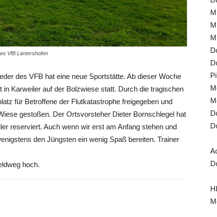
Mi
Mi
Mi
Do
 des VfB Lantershofen
Do
Pi
lieder des VFB hat eine neue Sportstätte. Ab dieser Woche
Mo
 in Karweiler auf der Bolzwiese statt. Durch die tragischen
Mo
atz für Betroffene der Flutkatastrophe freigegeben und
Do
 Wiese gestoßen. Der Ortsvorsteher Dieter Bornschlegel hat
Do
ler reserviert. Auch wenn wir erst am Anfang stehen und
r wenigstens den Jüngsten ein wenig Spaß bereiten. Trainer
A
Do
Feldweg hoch.
HI
Mo